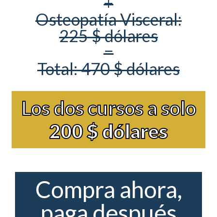
+
Osteopatía Visceral:
225 $ dólares
=
Total: 470 $ dólares
Los dos cursos a solo
200 $ dólares
Compra ahora,
paga después