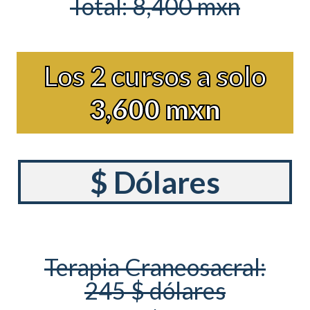
Total: 8,400 mxn
Los 2 cursos a solo
3,600 mxn
$ Dólares
Terapia Craneosacral:
245 $ dólares