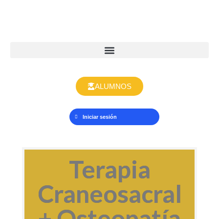
ALUMNOS
Iniciar sesión
Terapia
Craneosacral
+ Osteopatía