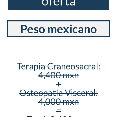
oferta
Peso mexicano
Terapia Craneosacral:
4,400 mxn
+
Osteopatía Visceral:
4,000 mxn
=